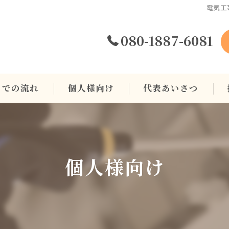
電気工
080-1887-6081
までの流れ
個人様向け
代表あいさつ
エアコン
コンセント
個人様向け
インターホン
ブレーカー
インターネット